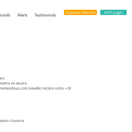
Express Interest
HCP Login
ionals
Alerts
Testimonials
Inc.
 mettre en œuvre.
tremendous.com
(veuillez inclure votre « ID
ation s’ouvrira.