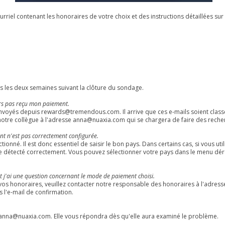
urriel contenant les honoraires de votre choix et des instructions détaillées sur l
s les deux semaines suivant la clôture du sondage.
urs pas reçu mon paiement.
envoyés depuis
rewards@tremendous.com
. Il arrive que ces e-mails soient cl
 notre collègue à l'adresse
anna@nuaxia.com
qui se chargera de faire des reche
nt n'est pas correctement configurée.
ionné. Il est donc essentiel de saisir le bon pays. Dans certains cas, si vous uti
e détecté correctement. Vous pouvez sélectionner votre pays dans le menu déro
t j'ai une question concernant le mode de paiement choisi.
de vos honoraires, veuillez contacter notre responsable des honoraires à l'adres
 l'e-mail de confirmation.
anna@nuaxia.com
. Elle vous répondra dès qu'elle aura examiné le problème.