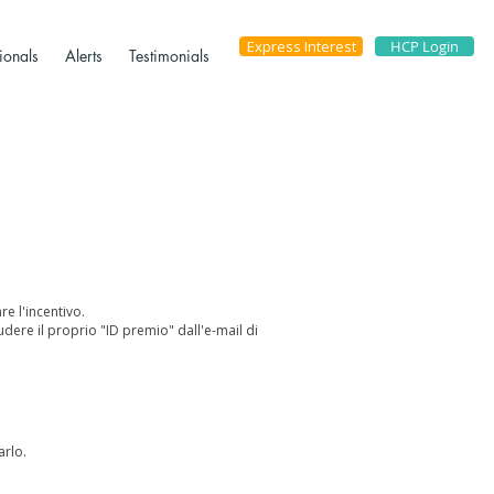
Express Interest
HCP Login
ionals
Alerts
Testimonials
re l'incentivo.
ludere il proprio "ID premio" dall'e-mail di
arlo.