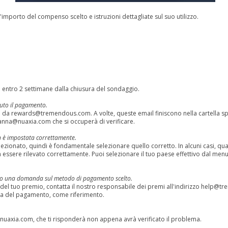
l'importo del compenso scelto e istruzioni dettagliate sul suo utilizzo.
entro 2 settimane dalla chiusura del sondaggio.
uto il pagamento.
e da
rewards@tremendous.com
. A volte, queste email finiscono nella cartella 
anna@nuaxia.com
che si occuperà di verificare.
on è impostata correttamente.
zionato, quindi è fondamentale selezionare quello corretto. In alcuni casi, qua
ssere rilevato correttamente. Puoi selezionare il tuo paese effettivo dal menu a
 ho una domanda sul metodo di pagamento scelto.
del tuo premio, contatta il nostro responsabile dei premi all'indirizzo
help@tr
rma del pagamento, come riferimento.
nuaxia.com
, che ti risponderà non appena avrà verificato il problema.