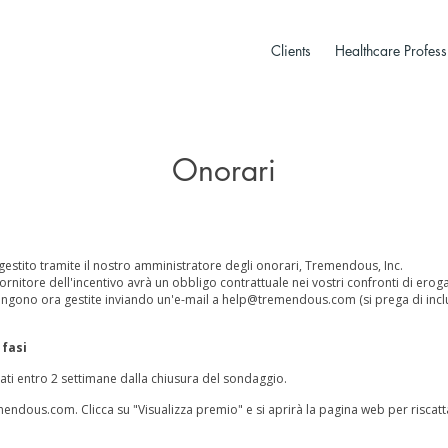
Clients
Healthcare Profess
Onorari
ra gestito tramite il nostro amministratore degli onorari, Tremendous, Inc.
 fornitore dell'incentivo avrà un obbligo contrattuale nei vostri confronti di eroga
engono ora gestite inviando un'e-mail a
help@tremendous.com
(si prega di inc
 fasi
ti entro 2 settimane dalla chiusura del sondaggio.
mendous.com
. Clicca su "Visualizza premio" e si aprirà la pagina web per riscatt