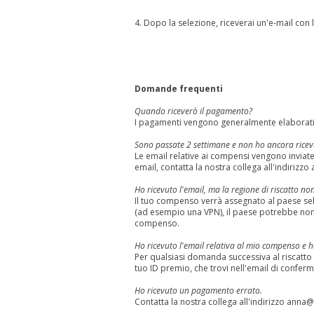
4. Dopo la selezione, riceverai un'e-mail con 
Domande frequenti
Quando riceverò il pagamento?
I pagamenti vengono generalmente elaborati 
Sono passate 2 settimane e non ho ancora ricev
Le email relative ai compensi vengono inviat
email, contatta la nostra collega all'indirizzo
Ho ricevuto l'email, ma la regione di riscatto n
Il tuo compenso verrà assegnato al paese sele
(ad esempio una VPN), il paese potrebbe non e
compenso.
Ho ricevuto l'email relativa al mio compenso e
Per qualsiasi domanda successiva al riscatto 
tuo ID premio, che trovi nell'email di confe
Ho ricevuto un pagamento errato.
Contatta la nostra collega all'indirizzo
anna@